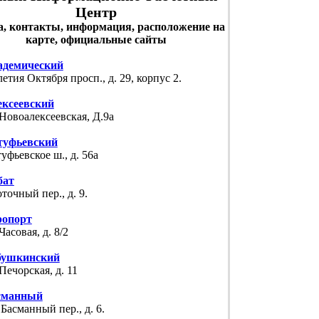
Центр
а, контакты, информация, расположение на
карте, официальные сайты
адемический
летия Октября просп., д. 29, корпус 2.
ексеевский
 Новоалексеевская, Д.9а
туфьевский
уфьевское ш., д. 56а
бат
точный пер., д. 9.
ропорт
 Часовая, д. 8/2
бушкинский
 Печорская, д. 11
сманный
 Басманный пер., д. 6.