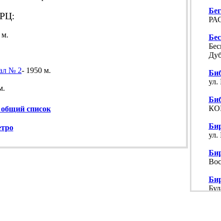
Бе
РЦ:
РАС
 м.
Бе
Бес
Дуб
ал № 2
- 1950 м.
Би
ул.
м.
Би
КО
 общий список
Би
етро
ул.
Би
Вос
Би
Бул
Бог
ул.