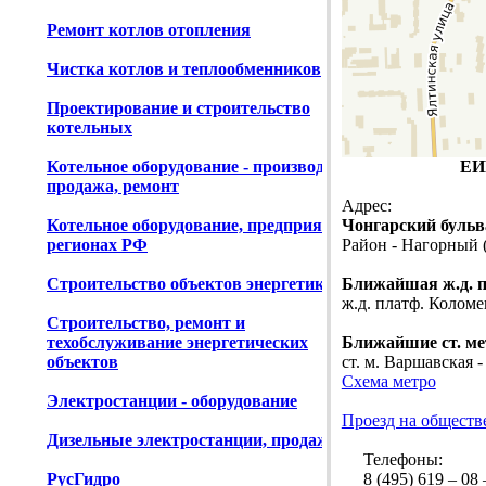
Ремонт котлов отопления
Чистка котлов и теплообменников
Проектирование и строительство
котельных
Котельное оборудование - производство,
ЕИ
продажа, ремонт
Адрес:
Котельное оборудование, предприятия в
Чонгарский бульвар
регионах РФ
Район - Нагорный
Строительство объектов энергетики
Ближайшая ж.д. 
ж.д. платф. Коломе
Строительство, ремонт и
техобслуживание энергетических
Ближайшие ст. ме
объектов
ст. м. Варшавская -
Схема метро
Электростанции - оборудование
Проезд на обществ
Дизельные электростанции, продажа
Телефоны:
РусГидро
8 (495) 619 – 08 