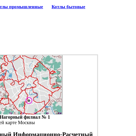
тлы промышленные
Котлы бытовые
Нагорный филиал № 1
ей карте Москвы
ный Информационно-Расчетный