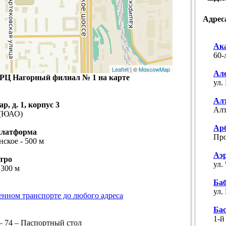
Адрес
Ак
60-
Leaflet
| ©
MoscowMap
Ал
РЦ Нагорный филиал № 1 на карте
ул.
Ал
, д. 1, корпус 3
Алт
 (ЮАО)
Ар
платформа
Про
нское - 500 м
Аэ
тро
ул.
 300 м
Ба
ул.
енном транспорте до любого адреса
Ба
1-й
– 74 – Паспортный стол