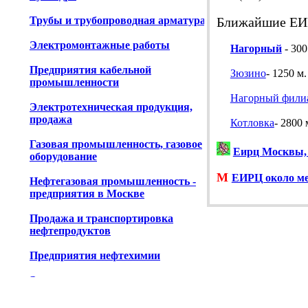
Трубы и трубопроводная арматура
Ближайшие ЕИ
Электромонтажные работы
Нагорный
- 300
Предприятия кабельной
Зюзино
- 1250 м.
промышленности
Нагорный фили
Электротехническая продукция,
продажа
Котловка
- 2800 
Газовая промышленность, газовое
Еирц Москвы,
оборудование
М
ЕИРЦ около м
Нефтегазовая промышленность -
предприятия в Москве
Продажа и транспортировка
нефтепродуктов
Предприятия нефтехимии
Энергоаудит
Энергооборудование