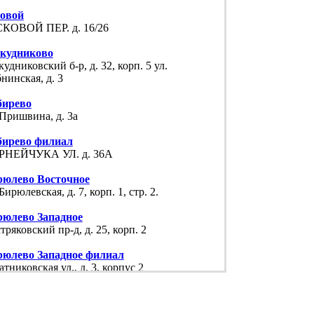
говой
КОВОЙ ПЕР. д. 16/26
скудниково
кудниковский б-р, д. 32, корп. 5 ул.
нинская, д. 3
бирево
 Пришвина, д. 3а
бирево филиал
РНЕЙЧУКА УЛ. д. 36А
рюлево Восточное
 Бирюлевская, д. 7, корп. 1, стр. 2.
рюлево Западное
тряковский пр-д, д. 25, корп. 2
рюлево Западное филиал
атниковская ул., д. 3, корпус 2
ородское
 Бойцовая, д. 18, корп. 5