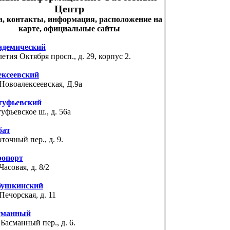
Центр
а, контакты, информация, расположение на
карте, официальные сайты
адемический
летия Октября просп., д. 29, корпус 2.
ексеевский
 Новоалексеевская, Д.9а
туфьевский
уфьевское ш., д. 56а
бат
точный пер., д. 9.
ропорт
 Часовая, д. 8/2
бушкинский
 Печорская, д. 11
сманный
 Басманный пер., д. 6.