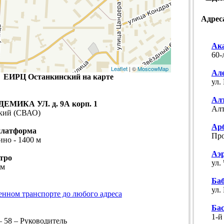
Адрес
Ак
60-
Leaflet
| ©
MoscowMap
Ал
ЕИРЦ Останкинский на карте
ул.
Ал
МИКА УЛ. д. 9А корп. 1
Алт
ский (СВАО)
Ар
платформа
Про
ино - 1400 м
Аэ
тро
ул.
 м
Ба
ул.
енном транспорте до любого адреса
Ба
1-й
– 58 – Руководитель