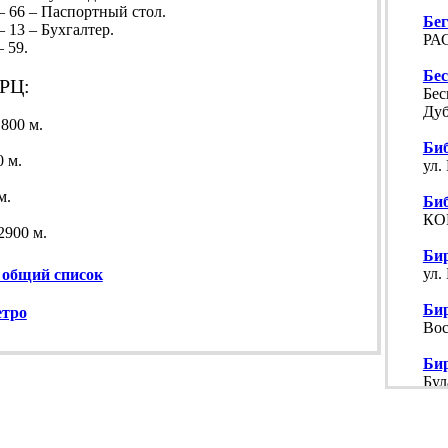
– 66 – Паспортный стол.
Бе
 13 – Бухгалтер.
РАС
 59.
Бе
РЦ:
Бес
Дуб
1800 м.
Би
0 м.
ул.
м.
Би
КО
 2900 м.
Би
ул.
 общий список
Би
етро
Вос
Би
Бул
Бог
ул.