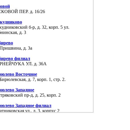
говой
КОВОЙ ПЕР. д. 16/26
скудниково
кудниковский б-р, д. 32, корп. 5 ул.
нинская, д. 3
бирево
 Пришвина, д. 3а
бирево филиал
РНЕЙЧУКА УЛ. д. 36А
рюлево Восточное
 Бирюлевская, д. 7, корп. 1, стр. 2.
рюлево Западное
тряковский пр-д, д. 25, корп. 2
рюлево Западное филиал
атниковская ул., д. 3, корпус 2
ородское
 Бойцовая, д. 18, корп. 5