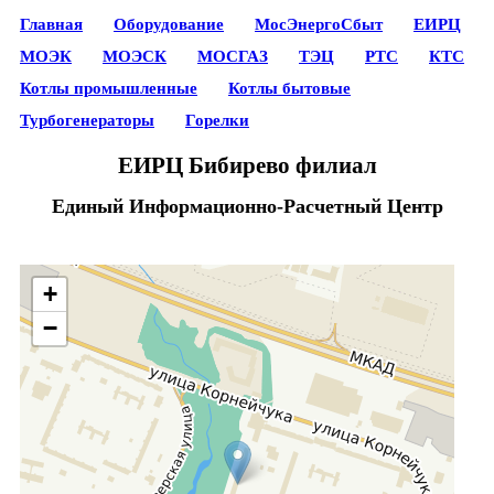
Главная
Оборудование
МосЭнергоСбыт
ЕИРЦ
МОЭК
МОЭСК
МОСГАЗ
ТЭЦ
РТС
КТС
Котлы промышленные
Котлы бытовые
Турбогенераторы
Горелки
ЕИРЦ Бибирево филиал
Единый Информационно-Расчетный Центр
+
−