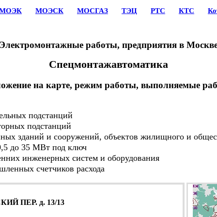
МОЭК
МОЭСК
МОСГАЗ
ТЭЦ
РТС
КТС
Ко
Электромонтажные работы, предприятия в Москв
Спецмонтажавтоматика
ложение на карте, режим работы, выполняемые ра
ельных подстанций
орных подстанций
 зданий и сооружений, объектов жилищного и общест
,5 до 35 МВт под ключ
них инженерных систем и оборудования
ленных счетчиков расхода
Й ПЕР. д. 13/13