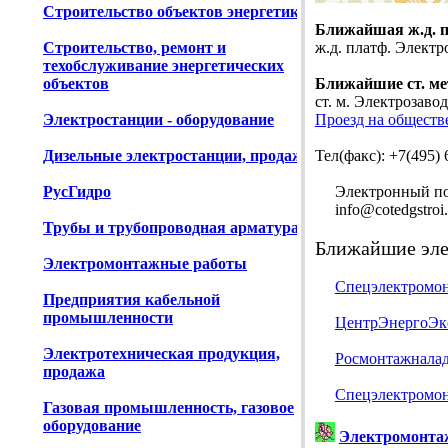
Строительство объектов энергетики
Ближайшая ж.д. 
Строительство, ремонт и
ж.д. платф. Электр
техобслуживание энергетических
объектов
Ближайшие ст. ме
ст. м. Электрозавод
Электростанции - оборудование
Проезд на обществ
Дизельные электростанции, продажа
Тел(факс): +7(495) 
РусГидро
Электронный поч
info@cotedgstroi.
Трубы и трубопроводная арматура
Ближайшие эле
Электромонтажные работы
Спецэлектромо
Предприятия кабельной
промышленности
ЦентрЭнергоЭк
Электротехническая продукция,
Росмонтажнала
продажа
Спецэлектромо
Газовая промышленность, газовое
оборудование
Электромонтаж