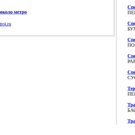
Сп
 около метро
ПЕ
Сп
troi.ru
БУХ
Сп
ПОЧ
Сп
РАБ
Сп
СУ
Те
ПЕ
Тр
БА
Тр
Ило