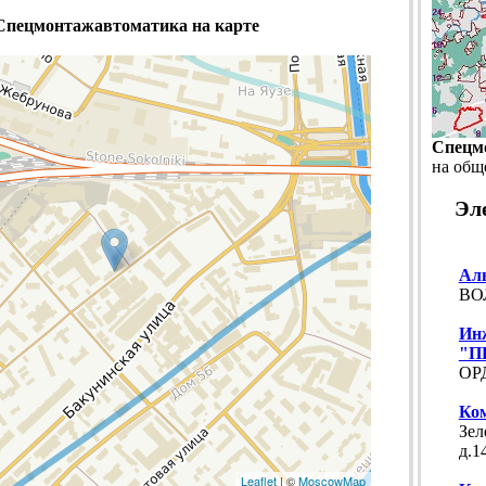
Спецмонтажавтоматика на карте
Спецм
на общ
Эл
Ал
ВО
Ин
"П
ОРД
Ко
Зел
д.14
Leaflet
| ©
MoscowMap