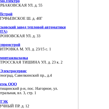
смоЭлектро
РБАКОВСКАЯ УЛ. д. 55
Пстрой
ТУФЬЕВСКОЕ Ш. д. 40Г
ковский завод тепловой автоматики
ЗТА)
РОНОВСКАЯ УЛ. д. 33
спромстрой
ТРОВКА М. УЛ. д. 23/15 с. 1
смонтажналадка
ТРОССКАЯ ТИШИНА УЛ. д. 23 к. 2
 Электросервис
еноград, Савелкинский пр., д.4
нтек ООО
ищинский р-н, пос. Нагорное, ул.
тральная, вл. 3, стр. 1
ТЭК
УЧНЫЙ ПР. д. 12