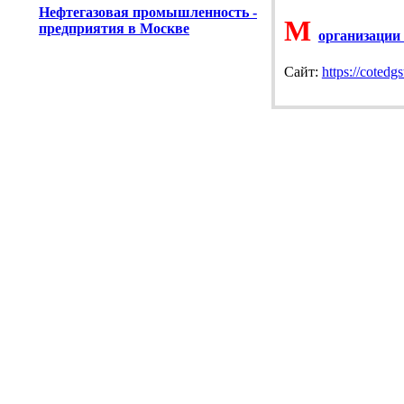
Нефтегазовая промышленность -
М
предприятия в Москве
организации
Продажа и транспортировка
Cайт:
https://cotedgs
нефтепродуктов
Предприятия нефтехимии
Энергоаудит
Энергооборудование
Кондиционеры и вентиляторы, продажа
Магазины электротоваров
Леруа Мерлен электротовары
Электрозаправки Мосэнерго