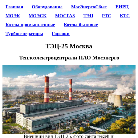
Главная
Оборудование
МосЭнергоСбыт
ЕИРЦ
МОЭК
МОЭСК
МОСГАЗ
ТЭЦ
РТС
КТС
Котлы промышленные
Котлы бытовые
Турбогенераторы
Горелки
ТЭЦ-25 Москва
Теплоэлектроцентрали ПАО Мосэнерго
Внешний вид ТЭЦ-25, фото сайта tergeh.ru