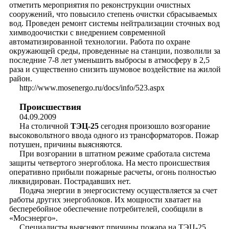
отметить мероприятия по реконструкции очистных
сооружений, что повысило степень очистки сбрасываемых
вод. Проведен ремонт системы нейтрализации сточных вод
химводоочистки с внедрением современной
автоматизированной технологии. Работа по охране
окружающей среды, проведенные на станции, позволили за
последние 7-8 лет уменьшить выбросы в атмосферу в 2,5
раза и существенно снизить шумовое воздействие на жилой
район.
http://www.mosenergo.ru/docs/info/523.aspx
Происшествия
04.09.2009
На столичной
ТЭЦ-25
сегодня произошло возгорание
высоковольтного ввода одного из трансформаторов. Пожар
потушен, причины выясняются.
При возгорании в штатном режиме сработала система
защиты четвертого энергоблока. На место происшествия
оперативно прибыли пожарные расчеты, огонь полностью
ликвидирован. Пострадавших нет.
Подача энергии в энергосистему осуществляется за счет
работы других энергоблоков. Их мощности хватает на
бесперебойное обеспечение потребителей, сообщили в
«Мосэнерго».
Специалисты выясняют причины пожара на ТЭЦ-25.