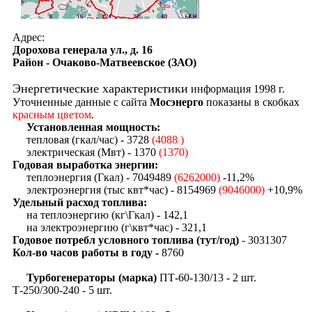
Адрес:
Дорохова генерала ул., д. 16
Район - Очаково-Матвеевское (ЗАО)
Энергетические характеристики
информация 1998 г.
Уточненные данные с сайта
Мосэнерго
показаны в скобках
красным цветом
.
Установленная мощность:
тепловая (гкал/час) - 3728
(4088 )
электрическая (Мвт) - 1370
(1370)
Годовая выработка энергии:
теплоэнергия (Гкал) - 7049489
(6262000)
-11,2%
электроэнергия (тыс квт*час) - 8154969
(9046000)
+10,9%
Удельный расход топлива:
на теплоэнергию (кг\Гкал) - 142,1
на электроэнергию (г\квт*час) - 321,1
Годовое потребл условного топлива (тут/год)
- 3031307
Кол-во часов работы в году -
8760
Турбогенераторы (марка)
ПТ-60-130/13 - 2 шт.
Т-250/300-240 - 5 шт.