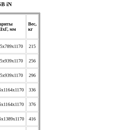
SB iN
ариты
Вес,
хГ, мм
кг
5х789х1170
215
5х939х1170
256
5х939х1170
296
5х1164х1170
336
5х1164х1170
376
5х1389х1170
416