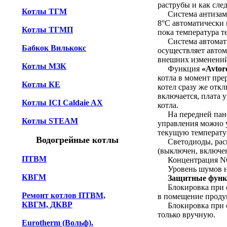
раструбы и как след
Котлы TГМ
Система антизам
8°С автоматически 
Котлы TГМП
пока температура т
Система автомати
Бабкок Вилькокс
осуществляет автом
внешних изменений
Котлы МЗК
Функция
«Avtore
котла в момент пре
Котлы КЕ
котел сразу же отк
включается, плата 
Котлы ICI Caldaie AX
котла.
На передней панел
Котлы STEAM
управления можно у
текущую температур
Водогрейные котлы
Светодиоды, распо
(выключен, включен
ПТВМ
Концентрация NОx
Уровень шумов не 
КВГМ
Защитные функ
Блокировка при отс
Ремонт котлов ПТВМ,
в помещение продук
КВГМ, ДКВР
Блокировка при от
только вручную.
Eurotherm (Вольф).