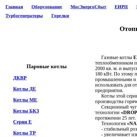
Главная
Оборудование
МосЭнергоСбыт
ЕИРЦ
Турбогенераторы
Горелки
Отопи
Газовые котлы
E
теплообменником п
Паровые котлы
2000 кв. м. и выпу
180 кВт. По этому 
ДКВР
промышленными и 
использовать для о
Котлы ДЕ
предприятия.
Котлы этой серии о
Котлы МЕ
производства горяч
Секционный чугун
Котлы БКЗ
технологии
«DROP
протяжении 25 лет.
Серия Е
Технология
«NA
- стабильный розжи
Котлы TP
- увеличивает изно