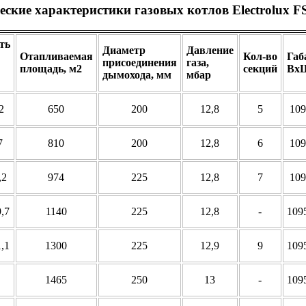
еские характеристики газовых котлов Electrolux F
ть
Диаметр
Давление
Отапливаемая
Кол-во
Габ
присоединения
газа,
площадь, м2
секций
ВхШ
дымохода, мм
мбар
2
650
200
12,8
5
109
7
810
200
12,8
6
109
,2
974
225
12,8
7
109
9,7
1140
225
12,8
-
109
1,1
1300
225
12,9
9
109
1465
250
13
-
109