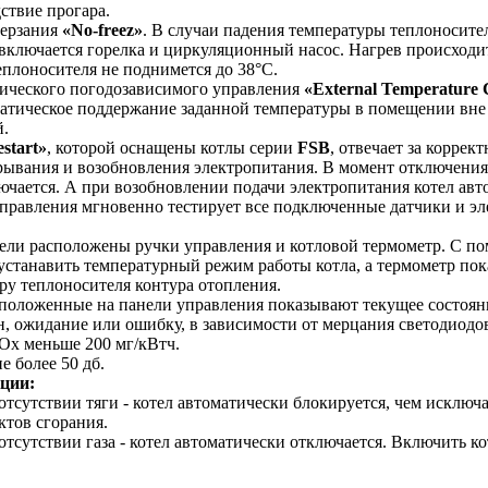
ствие прогара.
ерзания
«No-freez»
. В случаи падения температуры теплоносител
включается горелка и циркуляционный насос. Нагрев происходит
еплоносителя не поднимется до 38°С.
ческого погодозависимого управления
«External Temperature 
атическое поддержание заданной температуры в помещении вне
.
start»
, которой оснащены котлы серии
FSB
, отвечает за коррек
рывания и возобновления электропитания. В момент отключения
лючается. А при возобновлении подачи электропитания котел ав
управления мгновенно тестирует все подключенные датчики и э
и расположены ручки управления и котловой термометр. С п
станавить температурный режим работы котла, а термометр пок
у теплоносителя контура отопления.
ложенные на панели управления показывают текущее состоян
, ожидание или ошибку, в зависимости от мерцания светодиодов
 меньше 200 мг/кВтч.
более 50 дб.
ции:
утствии тяги - котел автоматически блокируется, чем исключа
тов сгорания.
сутствии газа - котел автоматически отключается. Включить к