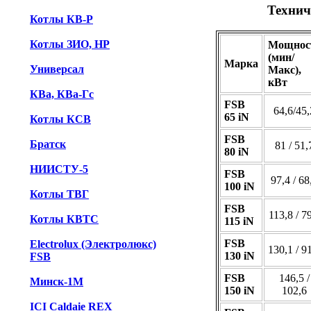
Технич
Котлы КВ-Р
Котлы ЗИО, НР
Мощнос
(мин/
Марка
Универсал
Макс),
кВт
КВа, КВа-Гс
FSB
64,6/45,
65 iN
Котлы КСВ
FSB
Братск
81 / 51,
80 iN
НИИСТУ-5
FSB
97,4 / 68
100 iN
Котлы ТВГ
FSB
113,8 / 7
Котлы КВТС
115 iN
FSB
Electrolux (Электролюкс)
130,1 / 9
130 iN
FSB
FSB
146,5 /
Минск-1М
150 iN
102,6
ICI Caldaie REX