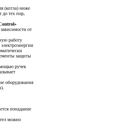
я (котла) ниже
 до тех пор,
Control»
 зависимости от
тную работу
 электроэнергии
томатически
лементы защиты
омощью ручек
азывает
ие оборудования
).
ется попадание
отел можно