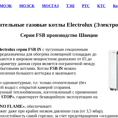
МОЭК
МОЭСК
МОСГАЗ
ТЭЦ
РТС
КТС
Ко
тельные газовые котлы Electrolux (Электр
Серия FSB производство Швеции
lectrolux серии FSB iN
с чугунным секционным
редназначены для обогрева помещений площадью до
скаются в широком мощностном диапазоне от 65 до
параметру данная серия является пограничной между
бытовыми котлами. Котлы
FSB iN
можно
топления большого коттеджа и маленького
дноконтурные, т.е. только отопительные (без
ей воды) с открытой камерой сгорания.
ный теплообменник, изготовленный с применение
 STOP»
, гарантирует безаварийную эксплуатацию на
NO FLAME»
, обеспечивает:
г даже при крайне низком давлении газа (от 3,5 мбар).
состойкость самой горелки, за счет предотвращения «оседания