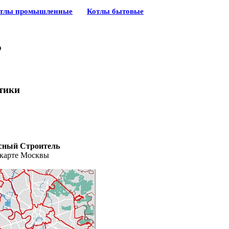
тлы промышленные
Котлы бытовые
о
стики
сный Строитель
 карте Москвы