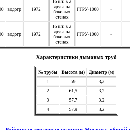
16 шт. в 2
яруса на
00
водогр
1972
ГГРУ-1000
-
боковых
стенах
16 шт. в 2
яруса на
00
водогр
1972
ГГРУ-1000
-
боковых
стенах
Характеристики дымовых труб
№ трубы
Высота (м)
Диаметр (м)
1
59
3,2
2
61,5
3,2
3
57,7
3,2
4
57,9
3,2
Районные тепловые станции Москвы, общий 