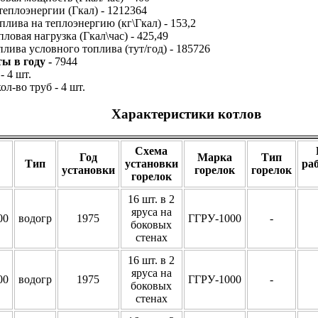
теплоэнергии (Гкал) - 1212364
плива на теплоэнергию (кг\Гкал) - 153,2
овая нагрузка (Гкал\час) - 425,49
лива условного топлива (тут/год) - 185726
ты в году -
7944
 4 шт.
ол-во труб - 4 шт.
Характеристики котлов
Схема
Год
Марка
Тип
Тип
установки
ра
установки
горелок
горелок
горелок
16 шт. в 2
яруса на
00
водогр
1975
ГГРУ-1000
-
боковых
стенах
16 шт. в 2
яруса на
00
водогр
1975
ГГРУ-1000
-
боковых
стенах