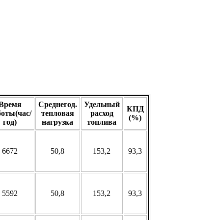
Время
Среднегод.
Удельный
КПД
боты(час/
тепловая
расход
(%)
год)
нагрузка
топлива
6672
50,8
153,2
93,3
5592
50,8
153,2
93,3