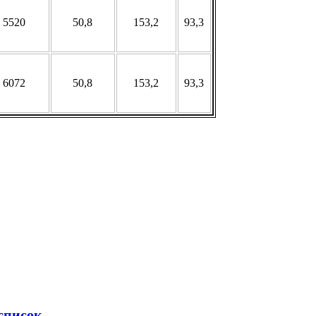
5520
50,8
153,2
93,3
6072
50,8
153,2
93,3
список