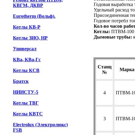
Годовая выработка 
КВГМ, ДКВР
Удельный расход то
Присоединенная тепл
Eurotherm (Вольф).
Годовое потребл топ
Кол-во часов рабо
Котлы КВ-Р
Котлы:
ПТВМ-100 -
Дымовые трубы:
к
Котлы ЗИО, НР
Универсал
КВа, КВа-Гс
Станц
Марка
Котлы КСВ
№
Братск
НИИСТУ-5
4
ПТВМ-1
Котлы ТВГ
Котлы КВТС
3
ПТВМ-1
Electrolux (Электролюкс)
FSB