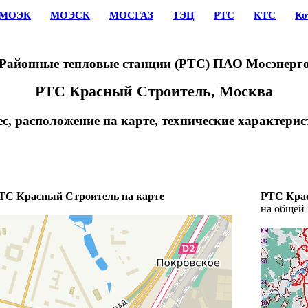
МОЭК
МОЭСК
МОСГАЗ
ТЭЦ
РТС
КТС
Ко
Районные тепловые станции (РТС) ПАО Мосэнерг
РТС Красный Строитель, Москва
с, расположение на карте, технические характери
ТС Красный Строитель на карте
РТС Кра
на общей