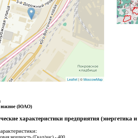
Leaflet
| ©
MoscowMap
а
о южное (ЮАО)
ческие характеристики предприятия (энергетика и
арактеристики:
овая мощность (Гкал/час) - 400