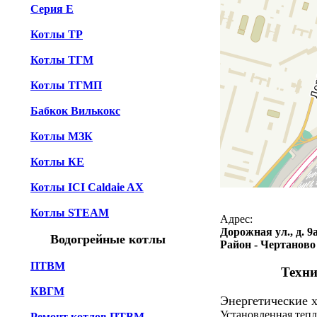
Серия Е
Котлы TP
Котлы TГМ
Котлы TГМП
Бабкок Вилькокс
Котлы МЗК
Котлы КЕ
Котлы ICI Caldaie AX
Котлы STEAM
Адрес:
Дорожная ул., д. 9
Водогрейные котлы
Район - Чертанов
ПТВМ
Техни
КВГМ
Энергетические х
Установленная тепл
Ремонт котлов ПТВМ,