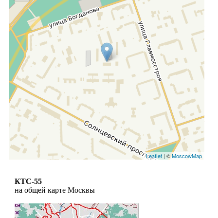
Leaflet
| ©
MoscowMap
КТС-55
на общей карте Москвы