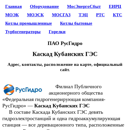
Главная
Оборудование
МосЭнергоСбыт
ЕИРЦ
МОЭК
МОЭСК
МОСГАЗ
ТЭЦ
РТС
КТС
Котлы промышленные
Котлы бытовые
Турбогенераторы
Горелки
ПАО РусГидро
Каскад Кубанских ГЭС
Адрес, контакты, расположение на карте, официальный
сайт.
Филиал Публичного
акционерного общества
«Федеральная гидрогенерирующая компания-
РусГидро» —
Каскад Кубанских ГЭС
В составе Каскада Кубанских ГЭС девять
гидроэлектростанций и одна гидроаккумулирующая
станция — все деривационного типа, расположенные