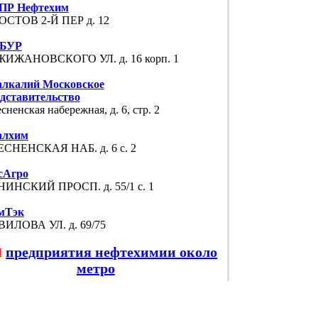
ПР Нефтехим
ОСТОВ 2-Й ПЕР д. 12
БУР
ЖИЖАНОВСКОГО УЛ. д. 16 корп. 1
алкалий Московское
дставительство
сненская набережная, д. 6, стр. 2
алхим
СНЕНСКАЯ НАБ. д. 6 с. 2
сАгро
ИНСКИЙ ПРОСП. д. 55/1 с. 1
мТэк
ИЛОВА УЛ. д. 69/75
предприятия нефтехимии около
М
метро
едприятия нефтехимии в регионах