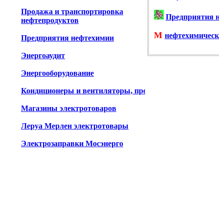
Продажа и транспортировка
Предприятия н
нефтепродуктов
М
нефтехимическ
Предприятия нефтехимии
Энергоаудит
Энергооборудование
Кондиционеры и вентиляторы, продажа
Магазины электротоваров
Леруа Мерлен электротовары
Электрозаправки Мосэнерго