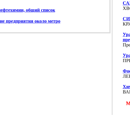
СА
ХВ
ефтехимии, общий список
СИ
ие предприятия около метро
КР
Ур
пре
Пре
Ур
ПРЕ
Фо
ЛЕН
Хи
ВАВ
Пр