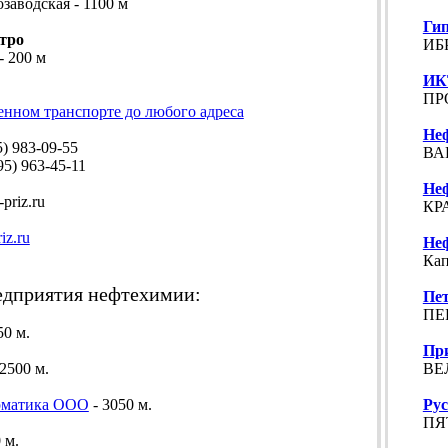
озаводская - 1100 м
Ги
тро
ИБР
- 200 м
ИК
ПР
енном транспорте до любого адреса
Не
 983-09-55
ВА
5) 963-45-11
Не
priz.ru
КР
iz.ru
Не
Кап
дприятия нефтехимии:
Пе
ПЕР
50 м.
Пр
ВЕ
2500 м.
Ру
рматика ООО
- 3050 м.
ПЯ
 м.