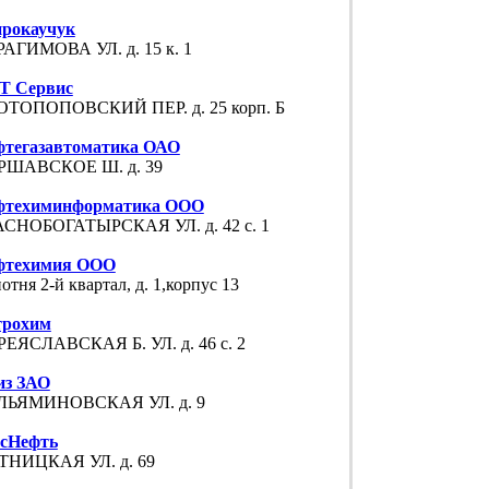
прокаучук
АГИМОВА УЛ. д. 15 к. 1
Т Сервис
ОТОПОПОВСКИЙ ПЕР. д. 25 корп. Б
фтегазавтоматика ОАО
РШАВСКОЕ Ш. д. 39
фтехиминформатика ООО
АСНОБОГАТЫРСКАЯ УЛ. д. 42 с. 1
фтехимия ООО
отня 2-й квартал, д. 1,корпус 13
трохим
ЕЯСЛАВСКАЯ Б. УЛ. д. 46 с. 2
из ЗАО
ЛЬЯМИНОВСКАЯ УЛ. д. 9
ссНефть
ТНИЦКАЯ УЛ. д. 69