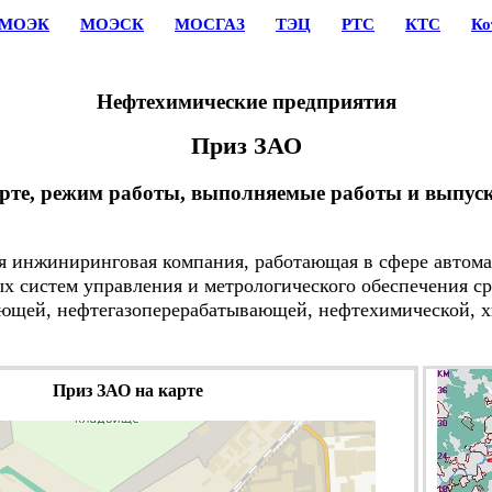
МОЭК
МОЭСК
МОСГАЗ
ТЭЦ
РТС
КТС
Ко
Нефтехимические предприятия
Приз ЗАО
арте, режим работы, выполняемые работы и выпус
я инжиниринговая компания, работающая в сфере автом
х систем управления и метрологического обеспечения ср
ющей, нефтегазоперерабатывающей, нефтехимической, х
Приз ЗАО на карте