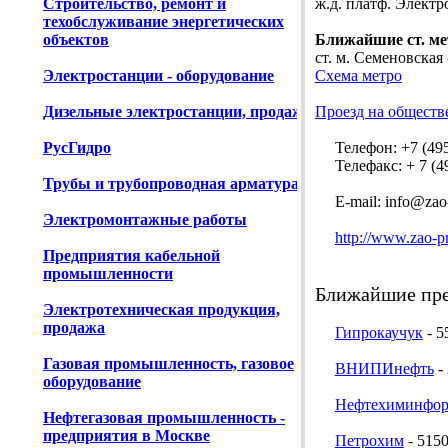
Строительство, ремонт и
ж.д. платф. Электр
техобслуживание энергетических
объектов
Ближайшие ст. ме
ст. м. Семеновская 
Электростанции - оборудование
Схема метро
Дизельные электростанции, продажа
Проезд на обществ
РусГидро
Телефон: +7 (495)
Телефакс: + 7 (49
Трубы и трубопроводная арматура
E-mail: info@zao-
Электромонтажные работы
http://www.zao-pr
Предприятия кабельной
промышленности
Ближайшие пре
Электротехническая продукция,
продажа
Гипрокаучук
- 5
Газовая промышленность, газовое
ВНИПИнефть
- 
оборудование
Нефтехиминфо
Нефтегазовая промышленность -
предприятия в Москве
Петрохим
- 5150