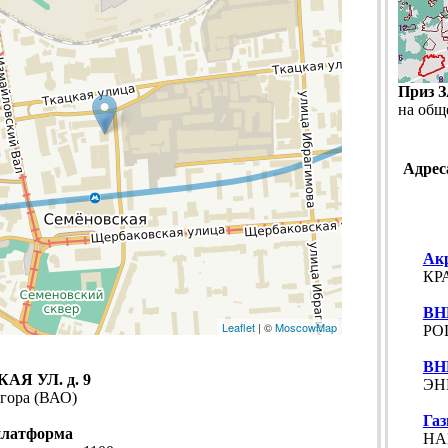
Приз 
на общ
Адрес
Ак
КР
ВН
Leaflet
| ©
MoscowMap
РО
ВН
Я УЛ. д. 9
ЭН
 гора (ВАО)
Га
платформа
НА