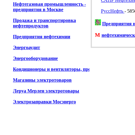
САПР Нефтехи
Нефтегазовая промышленность -
предприятия в Москве
РуссНефть
- 585
Продажа и транспортировка
Предприятия н
нефтепродуктов
М
нефтехимическ
Предприятия нефтехимии
Энергоаудит
Энергооборудование
Кондиционеры и вентиляторы, продажа
Магазины электротоваров
Леруа Мерлен электротовары
Электрозаправки Мосэнерго