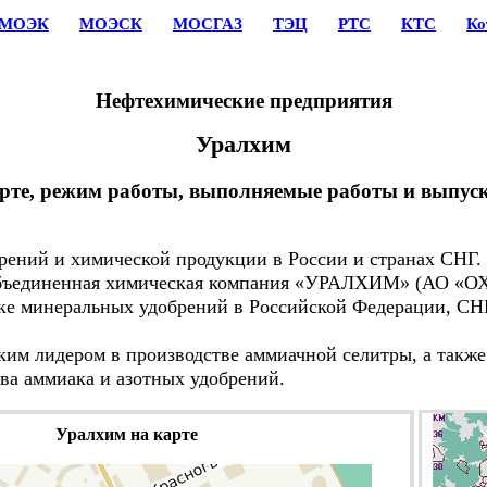
МОЭК
МОЭСК
МОСГАЗ
ТЭЦ
РТС
КТС
Ко
Нефтехимические предприятия
Уралхим
арте, режим работы, выполняемые работы и выпус
ний и химической продукции в России и странах СНГ.
единенная химическая компания «УРАЛХИМ» (АО «ОХ
е минеральных удобрений в Российской Федерации, СН
м лидером в производстве аммиачной селитры, а также 
ва аммиака и азотных удобрений.
Уралхим на карте