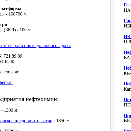
Га
платформа
НА
цы - 108700 м
Ги
тро
ИБР
р (БКЛ) - 100 м
ИК
ПР
енном транспорте до любого адреса
Не
 721 89 89
ВА
1 85 85
Не
lchem.com
КР
chem.ru
Не
Кап
дприятия нефтехимии:
Пе
ПЕР
- 1300 м.
Пр
ВЕ
овское представительство
- 1850 м.