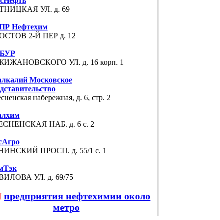
ссНефть
ТНИЦКАЯ УЛ. д. 69
ПР Нефтехим
ОСТОВ 2-Й ПЕР д. 12
БУР
ЖИЖАНОВСКОГО УЛ. д. 16 корп. 1
алкалий Московское
дставительство
сненская набережная, д. 6, стр. 2
алхим
СНЕНСКАЯ НАБ. д. 6 с. 2
сАгро
ИНСКИЙ ПРОСП. д. 55/1 с. 1
мТэк
ИЛОВА УЛ. д. 69/75
предприятия нефтехимии около
М
метро