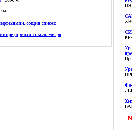
Ру
м
- 5000 м.
ПЯ
0 м.
СА
ХВ
ефтехимии, общий список
СИ
ие предприятия около метро
КР
Ур
пре
Пре
Ур
ПРЕ
Фо
ЛЕН
Хи
ВАВ