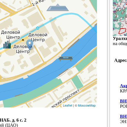
Уралх
на общ
Адрес
Ак
КР
ВН
Leaflet
| ©
MoscowMap
РО
ВН
. д. 6 с. 2
ЭН
кий (ЦАО)