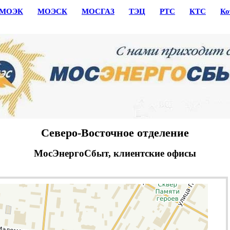
МОЭК
МОЭСК
МОСГАЗ
ТЭЦ
РТС
КТС
Ко
Северо-Восточное отделение
МосЭнергоСбыт, клиентские офисы