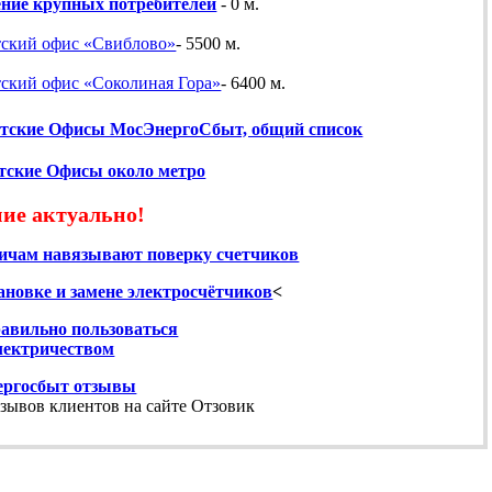
ние крупных потребителей
- 0 м.
ский офис «Свиблово»
- 5500 м.
ский офис «Соколиная Гора»
- 6400 м.
тские Офисы МосЭнергоСбыт, общий список
тские Офисы около метро
ие актуально!
ичам навязывают поверку счетчиков
ановке и замене электросчётчиков
<
авильно пользоваться
электричеством
ергосбыт отзывы
зывов клиентов на сайте Отзовик