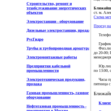
Строительство, ремонт и
техобслуживание энергетических
Ближайши
объектов
ст. м. Але
Схема ме
Электростанции - оборудование
Проезд на
Дизельные электростанции, продажа
Телефон :
РусГидро
График 
Трубы и трубопроводная арматура
Физ.лица: 
до 20-00;
Электромонтажные работы
менеджер
Предприятия кабельной
Юр.лица: 
промышленности
по 13:00,
Электротехническая продукция,
Часы прие
продажа
пятница с
Газовая промышленность, газовое
Ближай
оборудование
Клиент
Нефтегазовая промышленность -
предприятия в Москве