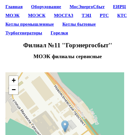
Главная
Оборудование
МосЭнергоСбыт
ЕИРЦ
МОЭК
МОЭСК
МОСГАЗ
ТЭЦ
РТС
КТС
Котлы промышленные
Котлы бытовые
Турбогенераторы
Горелки
Филиал №11 ''Горэнергосбыт''
МОЭК филиалы сервисные
+
−