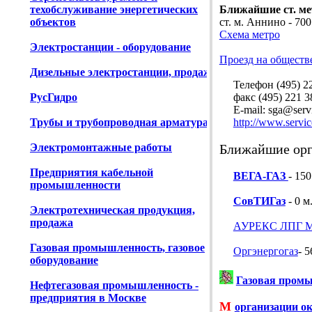
техобслуживание энергетических
Ближайшие ст. ме
объектов
ст. м. Аннино - 700
Схема метро
Электростанции - оборудование
Проезд на обществ
Дизельные электростанции, продажа
Телефон (495) 221
РусГидро
факс (495) 221 3
E-mail: sga@servi
Трубы и трубопроводная арматура
http://www.servic
Электромонтажные работы
Ближайшие орг
Предприятия кабельной
ВЕГА-ГАЗ
- 150
промышленности
СовТИГаз
- 0 м
Электротехническая продукция,
продажа
АУРЕКС ЛПГ 
Газовая промышленность, газовое
Оргэнергогаз
- 5
оборудование
Газовая промы
Нефтегазовая промышленность -
предприятия в Москве
М
организации о