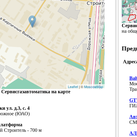
Серви
на общ
Пред
Адрес
Bal
Мос
Leaflet
| ©
MoscowMap
Тра
Сервисгазавтоматика на карте
GT
ГИ
ул. д.3, с. 4
о южное (ЮАО)
Авт
СМ
платформа
й Строитель - 700 м
АЛ