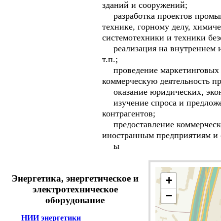
зданий и сооружений;
разработка проектов промышл
технике, горному делу, химич
системотехники и техники без
реализация на внутреннем и 
т.п.;
проведение маркетинговых м
коммерческую деятельность п
оказание юридических, эконо
изучение спроса и предложен
контрагентов;
предоставление коммерческо
иностранным предприятиям и 
ы
Энергетика, энергетическое и
+
электротехническое
−
оборудование
НИИ энергетики