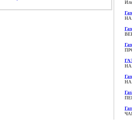
Иль
Газ
НА
Газ
ВЕ
Газ
ПР
ГА
НА
Газ
НА
Га
ПЕ
Газ
ЧАП
Газ
ПР