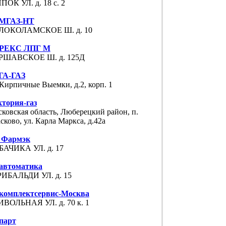
ОК УЛ. д. 18 с. 2
МГАЗ-НТ
ЛОКОЛАМСКОЕ Ш. д. 10
РЕКС ЛПГ М
РШАВСКОЕ Ш. д. 125Д
ГА-ГАЗ
 Кирпичные Выемки, д.2, корп. 1
тория-газ
ковская область, Люберецкий район, п.
сково, ул. Карла Маркса, д.42а
з Фармэк
АЧИКА УЛ. д. 17
автоматика
ИБАЛЬДИ УЛ. д. 15
зкомплектсервис-Москва
ВОЛЬНАЯ УЛ. д. 70 к. 1
парт