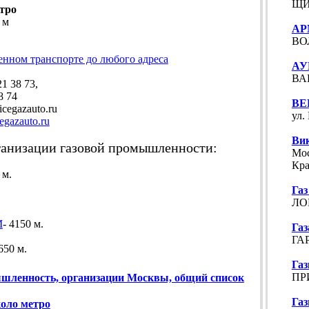
ЩИП
тро
 м
АР
ВО
енном транспорте до любого адреса
АУ
ВА
 38 73,
8 74
ВЕ
cegazauto.ru
ул.
egazauto.ru
Вик
анизации газовой промышленности:
Мос
Кра
 м.
Га
.
ЛОБ
М
- 4150 м.
Газ
ГАР
650 м.
Га
ПРИ
шленность, организации Москвы, общий список
Газ
коло метро