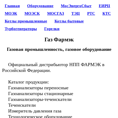
Главная
Оборудование
МосЭнергоСбыт
ЕИРЦ
МОЭК
МОЭСК
МОСГАЗ
ТЭЦ
РТС
КТС
Котлы промышленные
Котлы бытовые
Турбогенераторы
Горелки
Газ Фармэк
Газовая промышленность, газовое оборудование
Официальный дистрибьютор НПП ФАРМЭК в
Российской Федерации.
Каталог продукции:
Газоанализаторы переносные
Газоанализаторы стационарные
Газоанализаторы-течеискатели
Течеискатели
Измеритель давления газа
Технологическое оборудование