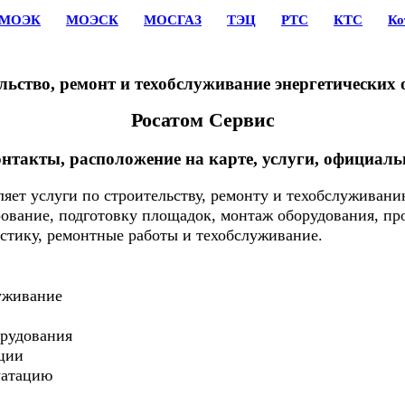
МОЭК
МОЭСК
МОСГАЗ
ТЭЦ
РТС
КТС
Ко
льство, ремонт и техобслуживание энергетических 
Росатом Сервис
онтакты, расположение на карте, услуги, официаль
яет услуги по строительству, ремонту и техобслуживани
вание, подготовку площадок, монтаж оборудования, про
стику, ремонтные работы и техобслуживание.
уживание
рудования
ции
уатацию