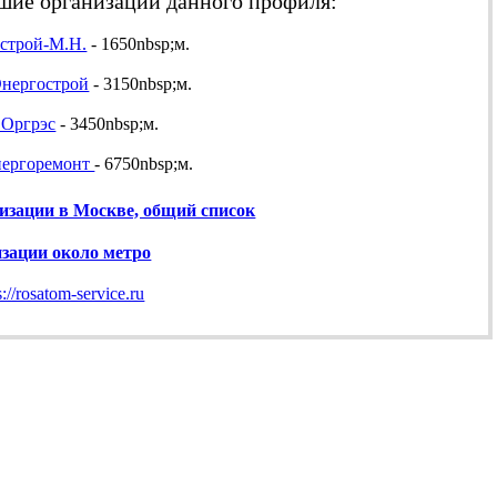
ие организации данного профиля:
строй-М.Н.
- 1650nbsp;м.
нергострой
- 3150nbsp;м.
 Оргрэс
- 3450nbsp;м.
нергоремонт
- 6750nbsp;м.
изации в Москве, общий список
изации около метро
s://rosatom-service.ru