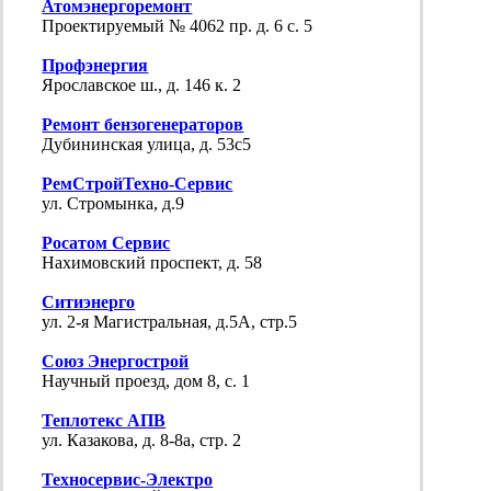
Атомэнергоремонт
Проектируемый № 4062 пр. д. 6 с. 5
Профэнергия
Ярославское ш., д. 146 к. 2
Ремонт бензогенераторов
Дубининская улица, д. 53с5
РемСтройТехно-Сервис
ул. Стромынка, д.9
Росатом Сервис
Нахимовский проспект, д. 58
Ситиэнерго
ул. 2-я Магистральная, д.5А, стр.5
Союз Энергострой
Научный проезд, дом 8, с. 1
Теплотекс АПВ
ул. Казакова, д. 8-8а, стр. 2
Техносервис-Электро