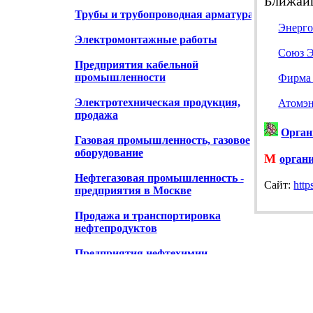
Ближайш
Трубы и трубопроводная арматура
Энерго
Электромонтажные работы
Союз Э
Предприятия кабельной
промышленности
Фирма
Электротехническая продукция,
Атомэ
продажа
Орган
Газовая промышленность, газовое
оборудование
М
орган
Нефтегазовая промышленность -
Cайт:
http
предприятия в Москве
Продажа и транспортировка
нефтепродуктов
Предприятия нефтехимии
Энергоаудит
Энергооборудование