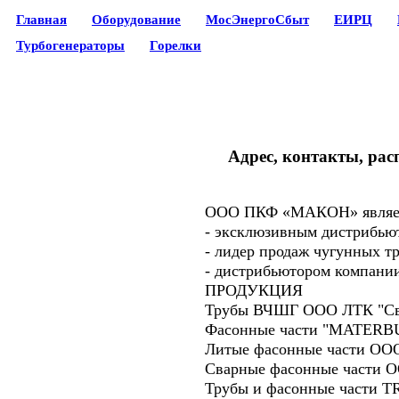
Главная
Оборудование
МосЭнергоСбыт
ЕИРЦ
Турбогенераторы
Горелки
Адрес, контакты, рас
ООО ПКФ «МАКОН» являе
- эксклюзивным дистрибью
- лидер продаж чугунных тр
- дистрибьютором компан
ПРОДУКЦИЯ
Трубы ВЧШГ ООО ЛТК "Сво
Фасонные части "МATERBU
Литые фасонные части ООО
Сварные фасонные части О
Трубы и фасонные части TR