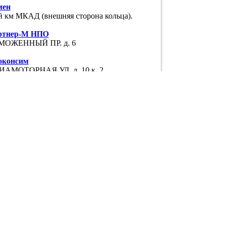
мен
й км МКАД (внешняя сторона кольца).
ртнер-М НПО
МОЖЕННЫЙ ПР. д. 6
оконсим
ИАМОТОРНАЯ УЛ. д. 10 к. 2
нтехкомплект
 г. Видное, Белокаменное ш., 1
аль-Эксперт
ЗЕРНАЯ 1-Я УЛ. д. 2Б/1 с. 2
хноком
РСКАЯ УЛ. д. 3 с. 19
ейдСервис
ЮНИНСКИЙ ПР. д. 11 с. 1
жПромКомплект
ЛКОВСКОЕ Ш. д. 100