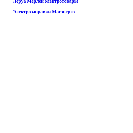
Леруа Мерлен электротовары
Электрозаправки Мосэнерго