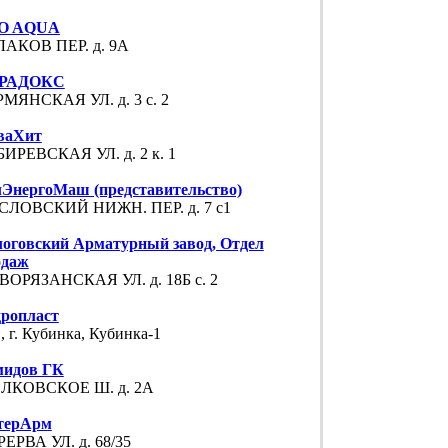
O AQUA
ЛАКОВ ПЕР. д. 9А
РАДОКС
МЯНСКАЯ УЛ. д. 3 с. 2
ваХит
ИРЕВСКАЯ УЛ. д. 2 к. 1
ЭнергоМаш (представительство)
СЛОВСКИЙ НИЖН. ПЕР. д. 7 с1
оговский Арматурный завод, Отдел
одаж
ОРЯЗАНСКАЯ УЛ. д. 18Б с. 2
ропласт
 г. Кубинка, Кубинка-1
мидов ГК
ЛКОВСКОЕ Ш. д. 2А
терАрм
ЕРВА УЛ. д. 68/35