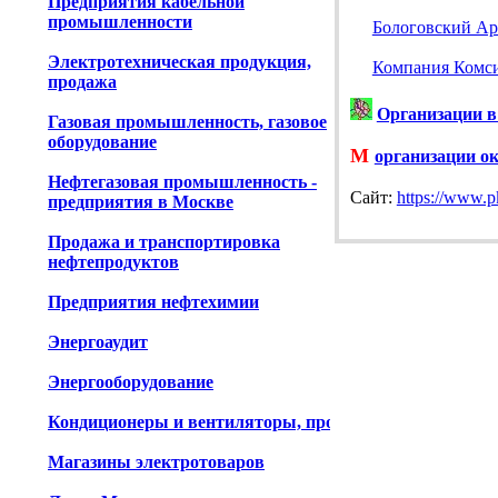
Предприятия кабельной
промышленности
Бологовский Ар
Электротехническая продукция,
Компания Комс
продажа
Организации в
Газовая промышленность, газовое
оборудование
М
организации о
Нефтегазовая промышленность -
Cайт:
https://www.p
предприятия в Москве
Продажа и транспортировка
нефтепродуктов
Предприятия нефтехимии
Энергоаудит
Энергооборудование
Кондиционеры и вентиляторы, продажа
Магазины электротоваров