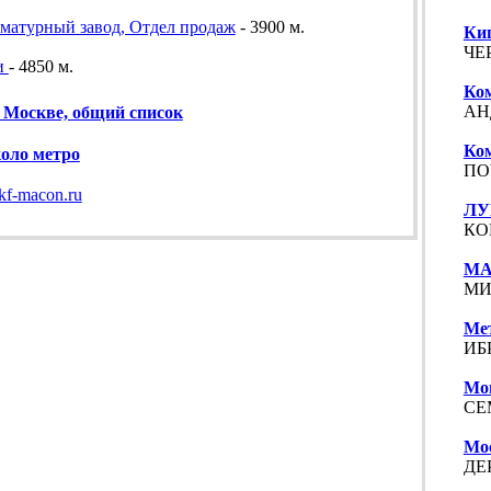
матурный завод, Отдел продаж
- 3900 м.
Ки
ЧЕР
и
- 4850 м.
Ко
АН
 Москве, общий список
Ко
коло метро
ПОЧ
kf-macon.ru
ЛУ
КО
МА
МИ
Ме
ИБР
Мо
СЕ
Мо
ДЕ