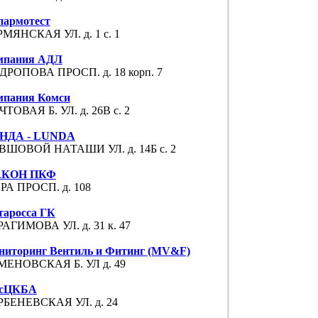
пармотест
МЯНСКАЯ УЛ. д. 1 с. 1
мпания АДЛ
ДРОПОВА ПРОСП. д. 18 корп. 7
мпания Комси
ТОВАЯ Б. УЛ. д. 26В с. 2
НДА - LUNDA
ВШОВОЙ НАТАШИ УЛ. д. 14Б с. 2
КОН ПКФ
РА ПРОСП. д. 108
таросса ГК
АГИМОВА УЛ. д. 31 к. 47
ниторинг Вентиль и Фитинг (MV&F)
МЕНОВСКАЯ Б. УЛ д. 49
сЦКБА
РБЕНЕВСКАЯ УЛ. д. 24