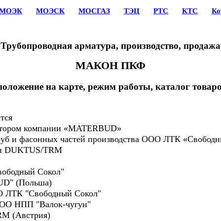
МОЭК
МОЭСК
МОСГАЗ
ТЭЦ
РТС
КТС
Ко
Трубопроводная арматура, производство, продажа
МАКОН ПКФ
положение на карте, режим работы, каталог товар
тся
тором компании «MATERBUD»
уб и фасонных частей производства ООО ЛТК «Свободн
ии DUKTUS/TRM
бодный Сокол"
D" (Польша)
 ЛТК "Свободный Сокол"
ОО НПП "Валок-чугун"
M (Aвстрия)