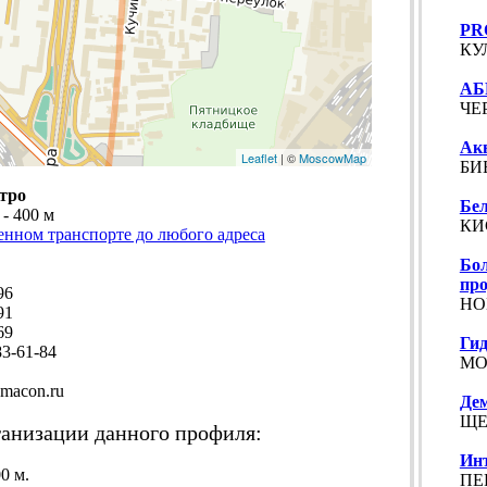
PR
КУ
АБ
ЧЕР
Ак
Leaflet
| ©
MoscowMap
БИБ
тро
Бел
 - 400 м
КИ
енном транспорте до любого адреса
Бол
пр
96
НОВ
91
69
Гид
3-61-84
МО,
macon.ru
Де
ЩЕ
анизации данного профиля:
Ин
0 м.
ПЕР