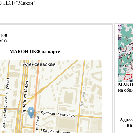
 ПКФ "Макон"
108
АО)
МАКОН ПКФ на карте
МАКО
на общ
Адрес
на