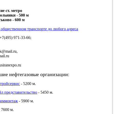
е ст. метро
кольники - 500 м
тьково - 600 м
 общественном транспорте до любого адреса
+7(495) 971-33-66;
mail.ru,
il.ru
iranexpo.ru
ие нефтегазовые организации:
тройсервис
- 5200 м.
йл представительство
- 5450 м.
химмонтаж
- 5900 м.
- 7600 м.