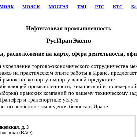
МОЭК
МОЭСК
МОСГАЗ
ТЭЦ
РТС
КТС
Ко
Нефтегазовая промышленность
РусИранЭкспо
ы, расположение на карте, сфера деятельности, оф
укрепление торгово-экономического сотрудничества ме
ваясь на практическом опыте работы в Иране, предлогае
й рынок по экспорту-импорту вашей продукции:
бывающей промышленности, химической и полимерной 
борка) иранских компаний по вашему техническому за
рансфер и транспортные услуги
 по особенностям ведения бизнеса в Иране
ковская, д. 3
кольники (ВАО)