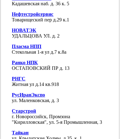
Кадашевская наб. д. 36 к. 5
Нефтестройсервис
Товарищеский пер д.29 к.1
НОВАТЭК
УДАЛЬЦОВА УЛ. д. 2
Пласма НПП
Стекольная 1-я ул д.7 к.8а
Ранко НПК
ОСТАПОВСКИЙ ПР д. 13
РНГС
Житная ул д.14 кв.918
РусИранЭкспо
ул. Маленковская, д. 3
Старстрой
г. Новороссийск, Промзона
"Кирилловская", ул. 5-я Промышленная, 3
Тайкан
ул. Крылатские Холмы, д.35, к. 1