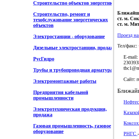
Строительство объектов энергетики
Ближайши
Строительство, ремонт и
ст. м. Со
техобслуживание энергетических
ст. м. Ми
объектов
Проезд на
Электростанции - оборудование
Тел/факс: 
Дизельные электростанции, продажа
E-mail:
РусГидро
230393k@
tbc1@ma
Трубы и трубопроводная арматура
Сайт: rus
Электромонтажные работы
Ближайш
Предприятия кабельной
промышленности
Нефтес
Электротехническая продукция,
Казахо
продажа
Коксо
Газовая промышленность, газовое
оборудование
РНГС