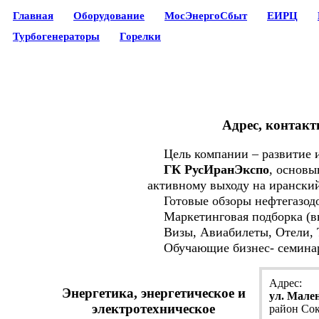
Главная
Оборудование
МосЭнергоСбыт
ЕИРЦ
Турбогенераторы
Горелки
Адрес, контакт
Цель компании – развитие и 
ГК РусИранЭкспо
, основы
активному выходу на ирански
Готовые обзоры нефтегазодо
Маркетинговая подборка (вы
Визы, Авиабилеты, Отели, Т
Обучающие бизнес- семинары
Адрес:
Энергетика, энергетическое и
ул. Мален
электротехническое
район Со