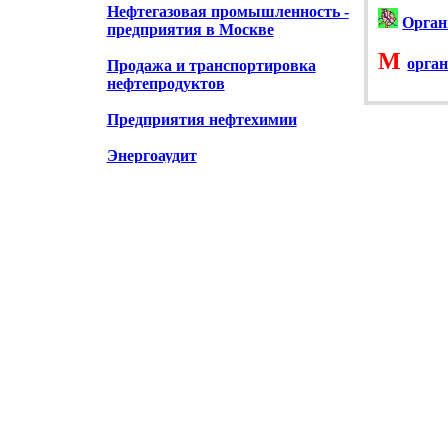
Нефтегазовая промышленность -
Орган
предприятия в Москве
М
орган
Продажа и транспортировка
нефтепродуктов
Предприятия нефтехимии
Энергоаудит
Энергооборудование
Кондиционеры и вентиляторы, продажа
Магазины электротоваров
Леруа Мерлен электротовары
Электрозаправки Мосэнерго