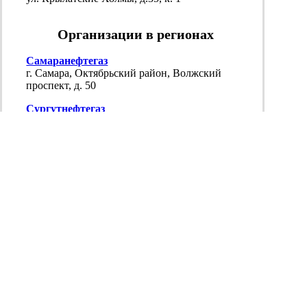
Организации в регионах
Самаранефтегаз
г. Самара, Октябрьский район, Волжский
проспект, д. 50
Сургутнефтегаз
г. Сургут, ул. Григория Кукуевицкого, 1,
к.1