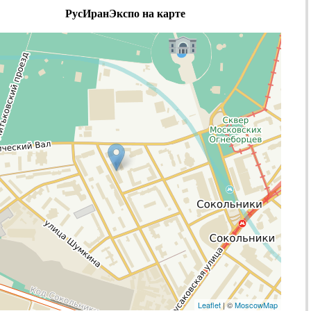
РусИранЭкспо на карте
Leaflet
| ©
MoscowMap