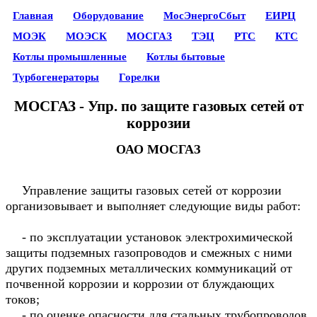
Главная
Оборудование
МосЭнергоСбыт
ЕИРЦ
МОЭК
МОЭСК
МОСГАЗ
ТЭЦ
РТС
КТС
Котлы промышленные
Котлы бытовые
Турбогенераторы
Горелки
МОСГАЗ - Упр. по защите газовых сетей от
коррозии
ОАО МОСГАЗ
Управление защиты газовых сетей от коррозии
организовывает и выполняет следующие виды работ:
- по эксплуатации установок электрохимической
защиты подземных газопроводов и смежных с ними
других подземных металлических коммуникаций от
почвенной коррозии и коррозии от блуждающих
токов;
- по оценке опасности для стальных трубопроводов