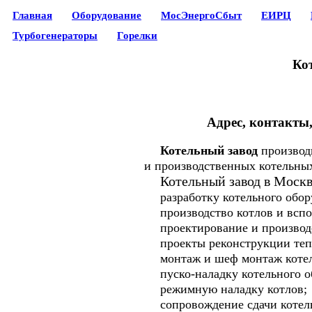
Главная
Оборудование
МосЭнергоСбыт
ЕИРЦ
Турбогенераторы
Горелки
Кот
Адрес, контакты,
Котельный завод
производи
и производственных котельны
Котельный завод в Москв
разработку котельного обор
производство котлов и вспом
проектирование и производс
проекты реконструкции теп
монтаж и шеф монтаж коте
пуско-наладку котельного о
режимную наладку котлов;
сопровождение сдачи котель