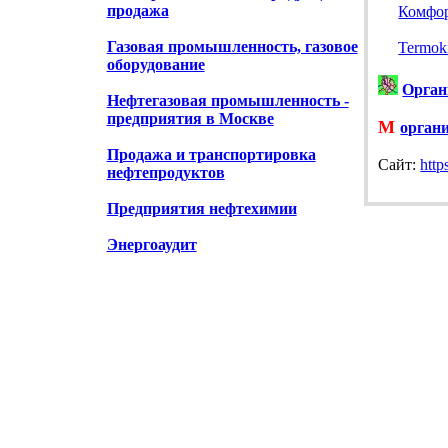
продажа
Комфо
Газовая промышленность, газовое
Termok
оборудование
Орган
Нефтегазовая промышленность -
предприятия в Москве
М
орган
Продажа и транспортировка
Cайт:
http
нефтепродуктов
Предприятия нефтехимии
Энергоаудит
Энергооборудование
Кондиционеры и вентиляторы, продажа
Магазины электротоваров
Леруа Мерлен электротовары
Электрозаправки Мосэнерго