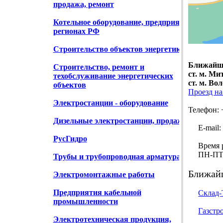
продажа, ремонт
Котельное оборудование, предприятия в
регионах РФ
Строительство объектов энергетики
Ближайши
Строительство, ремонт и
ст. м. Ми
техобслуживание энергетических
ст. м. Во
объектов
Проезд на
Электростанции - оборудование
Телефон: 
Дизельные электростанции, продажа
E-mail: 
РусГидро
Время р
ПН-ПТ с 
Трубы и трубопроводная арматура
Ближайш
Электромонтажные работы
Предприятия кабельной
Склад
промышленности
Газстр
Электротехническая продукция,