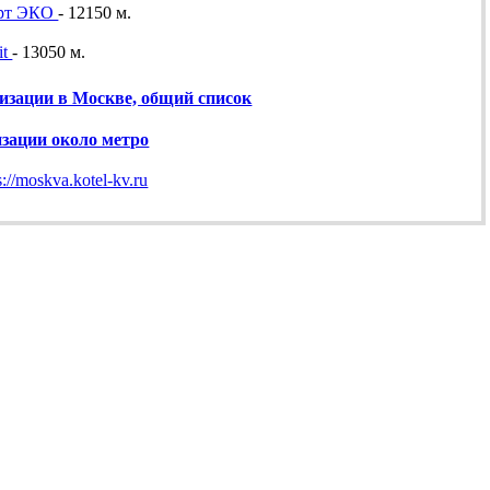
рт ЭКО
- 12150 м.
it
- 13050 м.
изации в Москве, общий список
изации около метро
s://moskva.kotel-kv.ru