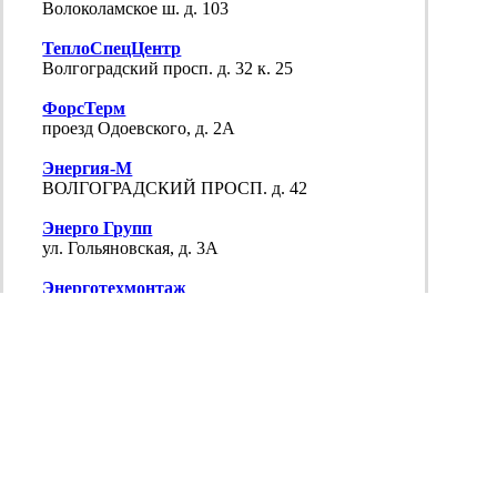
Волоколамское ш. д. 103
ТеплоСпецЦентр
Волгоградский просп. д. 32 к. 25
ФорсТерм
проезд Одоевского, д. 2А
Энергия-М
ВОЛГОГРАДСКИЙ ПРОСП. д. 42
Энерго Групп
ул. Гольяновская, д. 3А
Энерготехмонтаж
Тверской б-р д.14