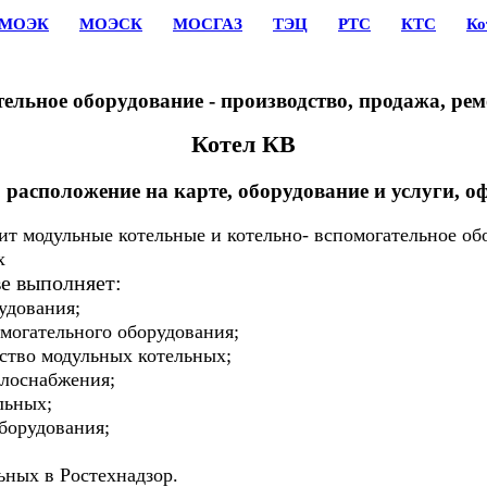
МОЭК
МОЭСК
МОСГАЗ
ТЭЦ
РТС
КТС
Ко
ельное оборудование - производство, продажа, ре
Котел КВ
 расположение на карте, оборудование и услуги, 
т модульные котельные и котельно- вспомогательное об
х
е выполняет:
удования;
огательного оборудования;
тво модульных котельных;
лоснабжения;
льных;
борудования;
ных в Ростехнадзор.