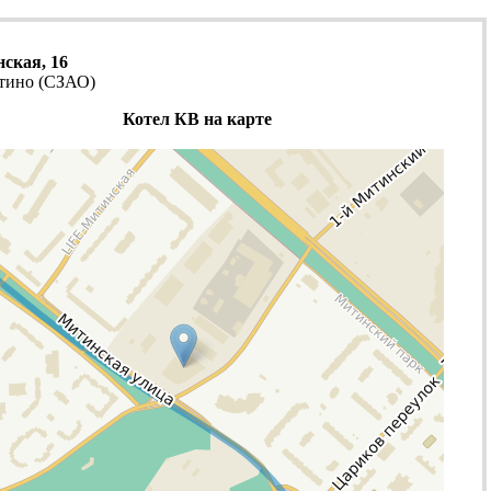
нская, 16
тино (СЗАО)
Котел КВ на карте