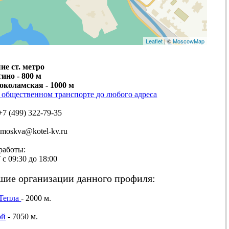
Leaflet
| ©
MoscowMap
е ст. метро
тино - 800 м
локоламская - 1000 м
 общественном транспорте до любого адреса
+7 (499) 322-79-35
moskva@kotel-kv.ru
аботы:
09:30 до 18:00
ие организации данного профиля:
-Тепла
- 2000 м.
ой
- 7050 м.