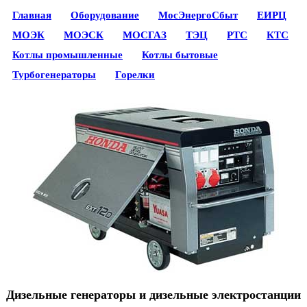
Главная
Оборудование
МосЭнергоСбыт
ЕИРЦ
МОЭК
МОЭСК
МОСГАЗ
ТЭЦ
РТС
КТС
Котлы промышленные
Котлы бытовые
Турбогенераторы
Горелки
Дизельные генераторы и дизельные электростанции