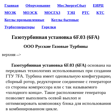
Главная
Оборудование
МосЭнергоСбыт
ЕИРЦ
МОЭК
МОЭСК
МОСГАЗ
ТЭЦ
РТС
КТС
Котлы промышленные
Котлы бытовые
Турбогенераторы
Горелки
Газотурбинная установка 6F.03 (6FA)
ООО Русские Газовые Турбины
верхняя -->
Газотурбинная установка 6F.03 (6FA)
основана на
передовых технологиях использованных при создани
ГТУ 7FA. Турбина имеет одновальную конфигурацию
сборный ротор, редукторное соединение с генераторо
со стороны компрессора или с так называемого
«холодного конца». Такое расположение генератора
позволяет выполнить осевой выхлоп и
оптимизировать компоновку блока для использования
в комбинированном цикле.