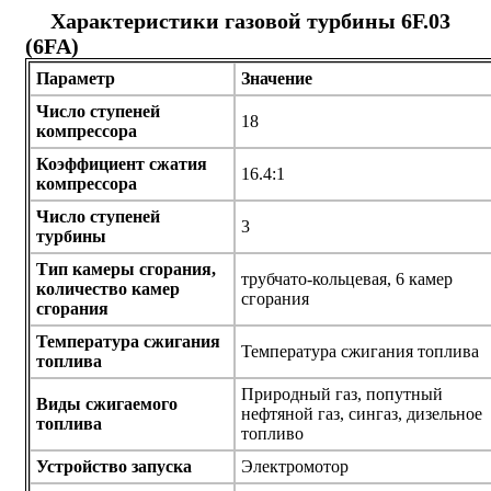
Характеристики газовой турбины 6F.03
(6FA)
Параметр
Значение
Число ступеней
18
компрессора
Коэффициент сжатия
16.4:1
компрессора
Число ступеней
3
турбины
Тип камеры сгорания,
трубчато-кольцевая, 6 камер
количество камер
сгорания
сгорания
Температура сжигания
Температура сжигания топлива
топлива
Природный газ, попутный
Виды сжигаемого
нефтяной газ, сингаз, дизельное
топлива
топливо
Устройство запуска
Электромотор