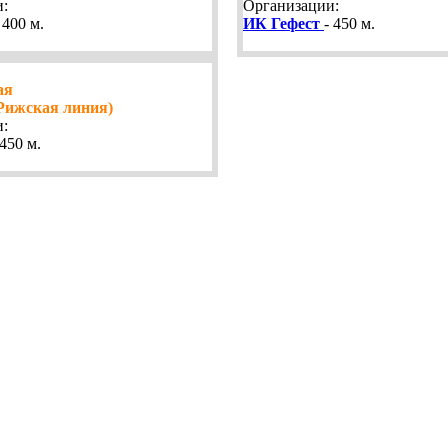
:
Организации:
 400 м.
ИК Гефест
- 450 м.
ая
Рижская линия)
:
450 м.