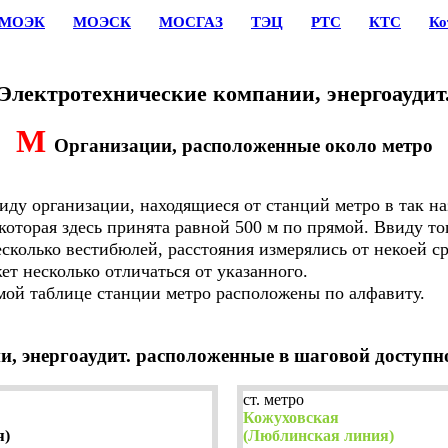
МОЭК
МОЭСК
МОСГАЗ
ТЭЦ
РТС
КТС
Ко
Электротехнические компании, энергоаудит
М
Организации, расположенные около метро
у организации, находящиеся от станций метро в так н
 которая здесь принята равной 500 м по прямой. Ввиду т
сколько вестибюлей, расстояния измерялись от некоей с
ет несколько отличаться от указанного.
й таблице станции метро расположены по алфавиту.
, энергоаудит. расположенные в шаговой доступнос
ст. метро
Кожуховская
я)
(Люблинская линия)