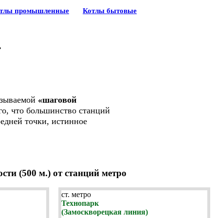
тлы промышленные
Котлы бытовые
.
азываемой
«шаговой
ого, что большинство станций
редней точки, истинное
ти (500 м.) от станций метро
ст. метро
Технопарк
(Замоскворецкая линия)