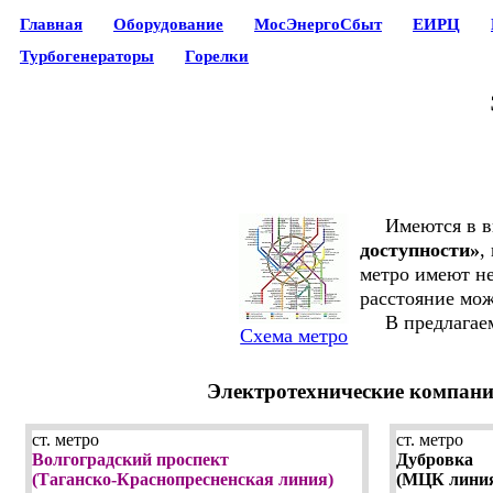
Главная
Оборудование
МосЭнергоСбыт
ЕИРЦ
Турбогенераторы
Горелки
Имеются в вид
доступности»
,
метро имеют не
расстояние мож
В предлагаемо
Схема метро
Электротехнические компании
ст. метро
ст. метро
Волгоградский проспект
Дубровка
(Таганско-Краснопресненская линия)
(МЦК лини